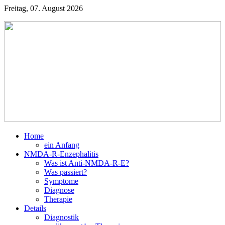
Freitag, 07. August 2026
Home
ein Anfang
NMDA-R-Enzephalitis
Was ist Anti-NMDA-R-E?
Was passiert?
Symptome
Diagnose
Therapie
Details
Diagnostik